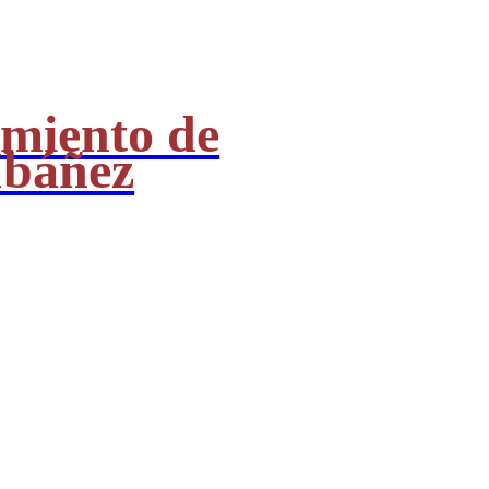
miento de
Ibáñez