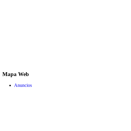
Mapa Web
Anuncios
Área de emprendimiento.
Comisiones informativas
Delegaciones
Instancias
Plenos
Correo electrónico
Facebook